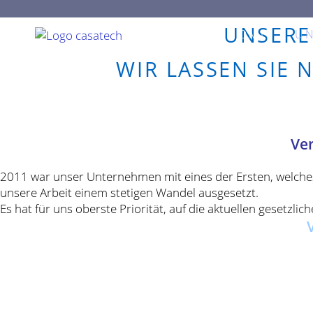
Zum
Inhalt
UNSERE
springen
HOME
U
WIR LASSEN SIE 
Ve
2011 war unser Unternehmen mit eines der Ersten, welches
unsere Arbeit einem stetigen Wandel ausgesetzt.
Es hat für uns oberste Priorität, auf die aktuellen gesetz
Wie wir das machen? Mit Individualität, Innovation und Beg
Zusammenarbeit können Sie darauf vertrauen, dass
wir immer eine individuelle Lösung für Sie parat haben. Wir