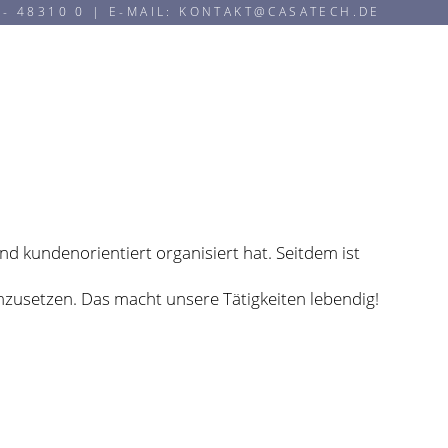
 - 48310 0 | E-MAIL: KONTAKT@CASATECH.DE
FAQ´S
KONTAKT
IMPRESSUM
 kundenorientiert organisiert hat. Seitdem ist
umzusetzen. Das macht unsere Tätigkeiten lebendig!
dere: Ihre Zufriedenheit. Mit unserer
.