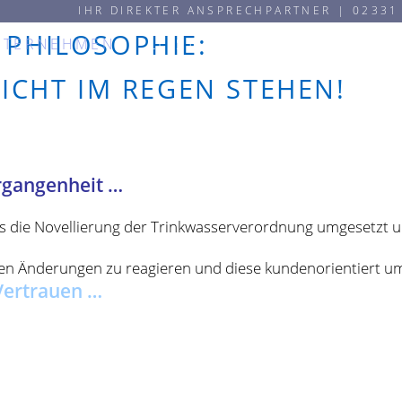
IHR DIREKTER ANSPRECHPARTNER | 02331
 PHILOSOPHIE:
NTERNEHMEN
LEISTUNGEN
KUNDEN
NICHT IM REGEN STEHEN!
rgangenheit …
 die Novellierung der Trinkwasserverordnung umgesetzt und
lichen Änderungen zu reagieren und diese kundenorientiert 
Vertrauen …
eisterung – schon bei der Beratung. Mit Blick auf das Beson
 wissen wie man reagieren muss, auch nicht nur im Regelfall