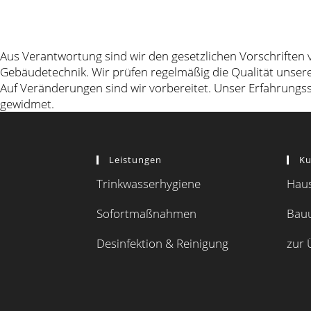
Aus Verantwortung sind wir den gesetzlichen Vorschriften v
Gebäudetechnik. Wir prüfen regelmäßig die Qualität unse
Auf Veränderungen sind wir vorbereitet. Unser Erfahrungs
gewidmet.
Leistungen
K
Trinkwasserhygiene
Haus
Sofortmaßnahmen
Bau
Desinfektion & Reinigung
zur 