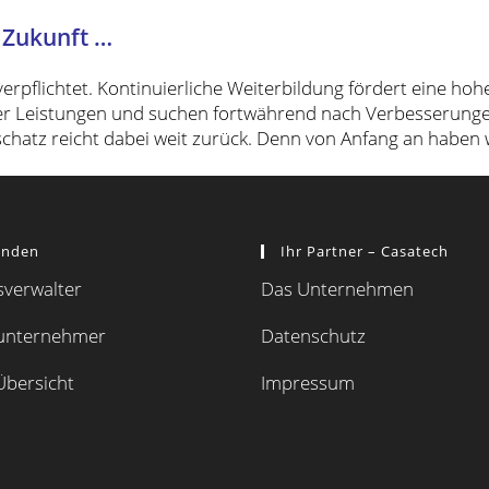
Zukunft …
erpflichtet. Kontinuierliche Weiterbildung fördert eine ho
rer Leistungen und suchen fortwährend nach Verbesserunge
schatz reicht dabei weit zurück. Denn von Anfang an haben
unden
Ihr Partner – Casatech
verwalter
Das Unternehmen
unternehmer
Datenschutz
Übersicht
Impressum