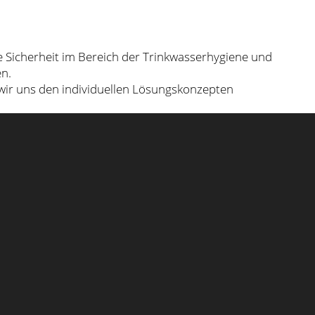
he Sicherheit im Bereich der Trinkwasserhygiene und
n.
 wir uns den individuellen Lösungskonzepten