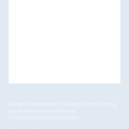
Bei der orientierenden Trinkwasseruntersuchung
wurde eine Kontamination des
Trinkwassersystems festgestellt?